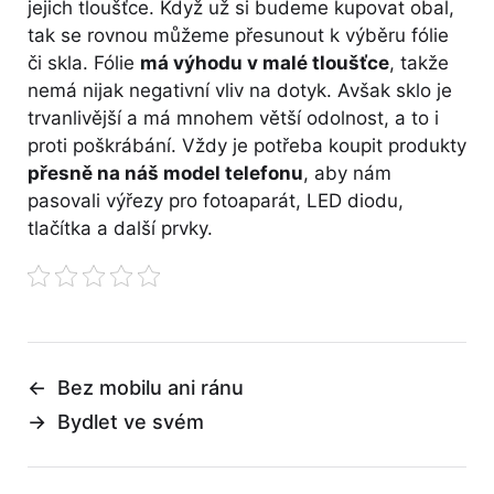
jejich tloušťce. Když už si budeme kupovat obal,
tak se rovnou můžeme přesunout k výběru fólie
či skla. Fólie
má výhodu v malé tloušťce
, takže
nemá nijak negativní vliv na dotyk. Avšak sklo je
trvanlivější a má mnohem větší odolnost, a to i
proti poškrábání. Vždy je potřeba koupit produkty
přesně na náš model telefonu
, aby nám
pasovali výřezy pro fotoaparát, LED diodu,
tlačítka a další prvky.
←
Bez mobilu ani ránu
→
Bydlet ve svém