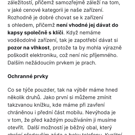
záležitostí, přičemž samozřejmě záleží na tom,
v jaké cenové kategorii je naše zařízení.
Rozhodně je dobré chovat se k zařízení
s ohledem, přičemž
není vhodné jej dávat do
kapsy společně s klíči
. Když nemáme
voděodolné zařízení, tak je zapotřebí dávat si
pozor na vlhkost
, protože ta by mohla výrazně
poškodit elektroniku, což není nic příjemného.
Dalším nežádoucím prvkem je prach.
Ochranné prvky
Co se týče pouzder, tak na výběr máme hned
několik druhů. Jako první si můžeme zmínit
takzvanou knížku, kde máme při zavření
chráněnou i přední část mobilu. Nevýhoda je
v tom, že před každým používáním ji musíme
otevřít. Další možností je běžný obal, který
chrání především záda a boky telefonu. Kvalitní