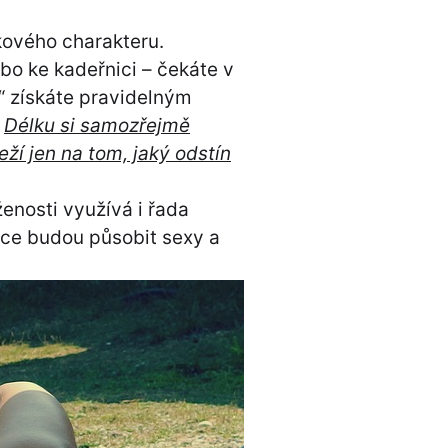
kového charakteru.
bo ke kadeřnici – čekáte v
í“ získáte pravidelným
.
Délku si samozřejmě
eží jen na tom, jaký odstín
enosti využívá i řada
žce budou působit sexy a