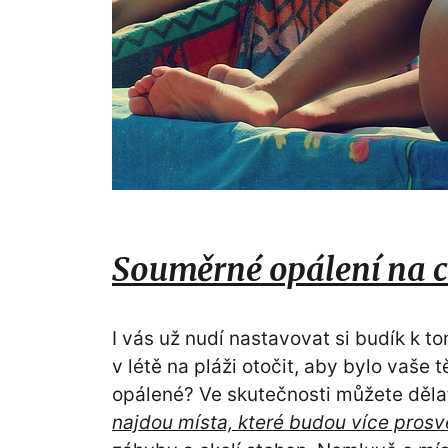
Souměrné opálení na c
I vás už nudí nastavovat si budík k 
v létě na pláži otočit, aby bylo vaše t
opálené? Ve skutečnosti můžete děla
najdou místa, které budou více prosv