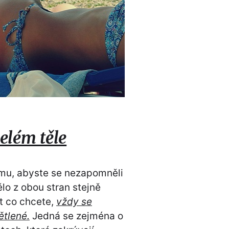
elém těle
tomu, abyste se nezapomněli
ělo z obou stran stejně
t co chcete,
vždy se
ětlené.
Jedná se zejména o