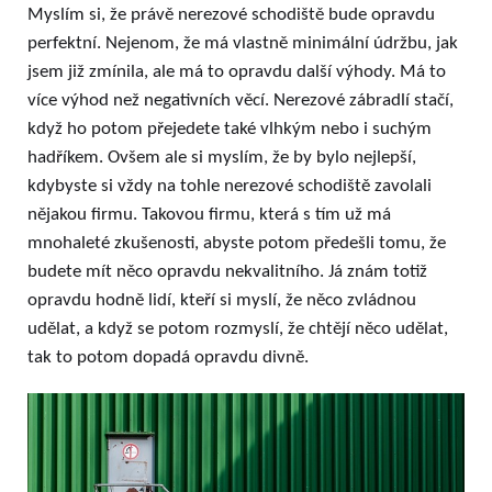
Myslím si, že právě nerezové schodiště bude opravdu
perfektní. Nejenom, že má vlastně minimální údržbu, jak
jsem již zmínila, ale má to opravdu další výhody. Má to
více výhod než negativních věcí. Nerezové zábradlí stačí,
když ho potom přejedete také vlhkým nebo i suchým
hadříkem. Ovšem ale si myslím, že by bylo nejlepší,
kdybyste si vždy na tohle nerezové schodiště zavolali
nějakou firmu. Takovou firmu, která s tím už má
mnohaleté zkušenosti, abyste potom předešli tomu, že
budete mít něco opravdu nekvalitního. Já znám totiž
opravdu hodně lidí, kteří si myslí, že něco zvládnou
udělat, a když se potom rozmyslí, že chtějí něco udělat,
tak to potom dopadá opravdu divně.