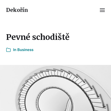
Dekořín
Pevné schodiště
In
Business