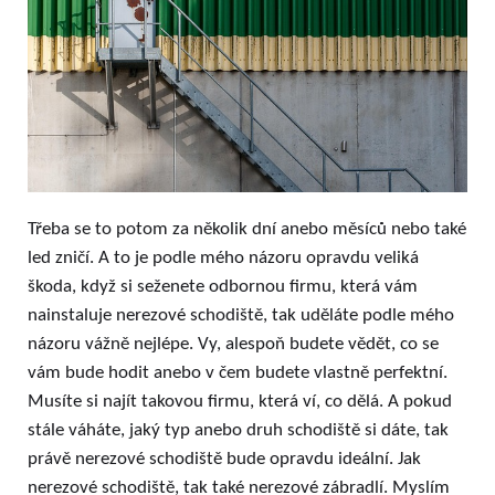
Třeba se to potom za několik dní anebo měsíců nebo také
led zničí. A to je podle mého názoru opravdu veliká
škoda, když si seženete odbornou firmu, která vám
nainstaluje nerezové schodiště, tak uděláte podle mého
názoru vážně nejlépe. Vy, alespoň budete vědět, co se
vám bude hodit anebo v čem budete vlastně perfektní.
Musíte si najít takovou firmu, která ví, co dělá. A pokud
stále váháte, jaký typ anebo druh schodiště si dáte, tak
právě nerezové schodiště bude opravdu ideální. Jak
nerezové schodiště, tak také nerezové zábradlí. Myslím