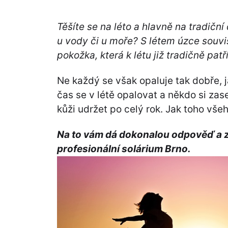
Těšíte se na léto a hlavně na tradičn
u vody či u moře? S létem úzce souv
pokožka, která k létu již tradičně patří
Ne každý se však opaluje tak dobře, j
čas se v létě opalovat a někdo si za
kůži udržet po celý rok. Jak toho vš
Na to vám dá dokonalou odpověď a z
profesionální
solárium Brno
.