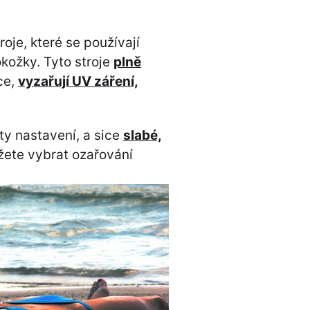
je, které se používají
kožky. Tyto stroje
plně
ce,
vyzařují UV záření,
ity nastavení, a sice
slabé,
žete vybrat ozařování