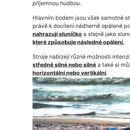
příjemnou hudbou.
Hlavním bodem jsou však samotné stro
právě k docílení nádherně opálené po
nahrazují sluníčko
a stejně jako slun
které způsobuje následné opálení.
Stroje nabízejí různé možnosti intenz
středně silné nebo silné
a také si mů
horizontální nebo vertikální
.