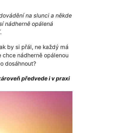
í dovádění na slunci a někde
isí nádherně opálená
.
ak by si přál, ne každý má
se chce nádherně opálenou
eho dosáhnout?
ároveň předvede i v praxi