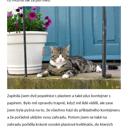
co možná tak za půl roku.
Zaplnila jsem dvě popelnice s plastem a také plus kontejner s
papírem. Bylo mě opravdu trapně, když mě lidé viděli, ale zase
jsem byla pyšná na to, že všechno hází do příkladného kontejneru
a že pořádně uklízím svou zahradu. Potom jsem se také na
zahradu pořídila krásné vysoké plastové květináče, do kterých