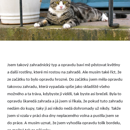
Jsem takový zahradnický typ a opravdu baví mě pěstovat květiny
a další rostliny, které mi rostou na zahradě. Ale musím také říct, že
ze začátku to bylo opravdu hrozné. Do začátku jsem měla opravdu
takovou zahradu, která vypadala spíše jako skladiště všeho
možného a ta tráva, kdybyste ji viděli, tak byste asi brečeli. Byla to
opravdu škaredá zahrada a já jsem si říkala, že pokud tuto zahradu
nedám do kupy, taky ji asi nikdo nedá dohromady už nikdy. Takže
jsem si vzala v práci dva dny neplaceného volna a pustila jsem se
do práce. A musím uznat, že jsem vyhodila opravdu tolik bordelu,