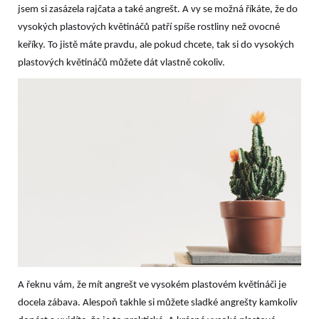
jsem si zasázela rajčata a také angrešt. A vy se možná říkáte, že do
vysokých plastových květináčů patří spíše rostliny než ovocné
keříky. To jistě máte pravdu, ale pokud chcete, tak si do vysokých
plastových květináčů můžete dát vlastně cokoliv.
A řeknu vám, že mít angrešt ve vysokém plastovém květináči je
docela zábava. Alespoň takhle si můžete sladké angrešty kamkoliv