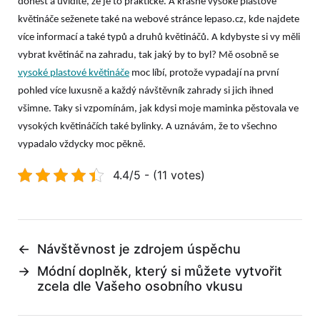
donést a uvidíte, že je to praktické. A krásné vysoké plastové
květináče seženete také na webové stránce lepaso.cz, kde najdete
více informací a také typů a druhů květináčů. A kdybyste si vy měli
vybrat květináč na zahradu, tak jaký by to byl? Mě osobně se
vysoké plastové květináče
moc líbí, protože vypadají na první
pohled více luxusně a každý návštěvník zahrady si jich ihned
všimne. Taky si vzpomínám, jak kdysi moje maminka pěstovala ve
vysokých květináčích také bylinky. A uznávám, že to všechno
vypadalo vždycky moc pěkně.
4.4/5 - (11 votes)
←
Návštěvnost je zdrojem úspěchu
→
Módní doplněk, který si můžete vytvořit
zcela dle Vašeho osobního vkusu