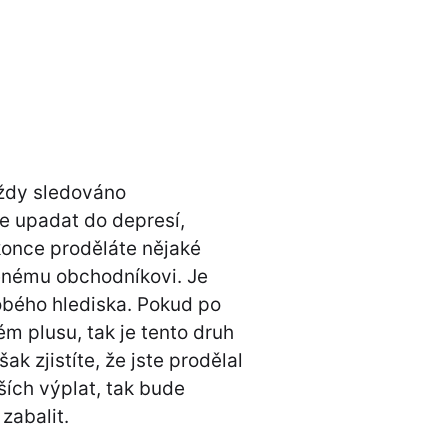
ždy sledováno
e upadat do depresí,
once proděláte nějaké
šenému obchodníkovi. Je
obého hlediska. Pokud po
ném plusu, tak je tento druh
k zjistíte, že jste prodělal
ších výplat, tak bude
zabalit.