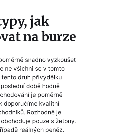
typy, jak
vat na burze
 poměrně snadno vyzkoušet
e ne všichni se v tomto
 tento druh přivýdělku
 poslední době hodně
bchodování je poměrně
 doporučíme kvalitní
bchodníků. Rozhodně je
 obchoduje pouze s žetony.
případě reálných peněz.